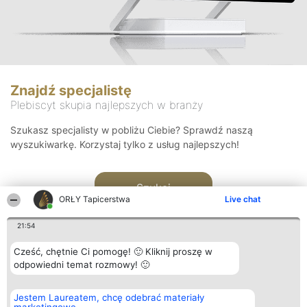
Znajdź specjalistę
Plebiscyt skupia najlepszych w branży
Szukasz specjalisty w pobliżu Ciebie? Sprawdź naszą
wyszukiwarkę. Korzystaj tylko z usług najlepszych!
Szukaj
ORŁY Tapicerstwa
Live chat
21:54
Cześć, chętnie Ci pomogę! 🙂 Kliknij proszę w
odpowiedni temat rozmowy! 🙂
Organizator plebiscytu
Plebiscyt
Kontakt
Jestem Laureatem, chcę odebrać materiały
Bright Side Solutions sp. z o.
Laureaci
Kontakt