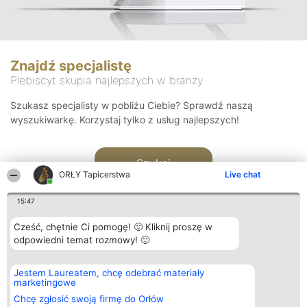
Znajdź specjalistę
Plebiscyt skupia najlepszych w branży
Szukasz specjalisty w pobliżu Ciebie? Sprawdź naszą
wyszukiwarkę. Korzystaj tylko z usług najlepszych!
Szukaj
ORŁY Tapicerstwa
Live chat
15:47
Cześć, chętnie Ci pomogę! 🙂 Kliknij proszę w
odpowiedni temat rozmowy! 🙂
Organizator plebiscytu
Plebiscyt
Kontakt
Jestem Laureatem, chcę odebrać materiały
Bright Side Solutions sp. z o.
Laureaci
Kontakt
marketingowe
o. sp. k.
Lista
ul. Ruska 22
wszystkich
Chcę zgłosić swoją firmę do Orłów
Wrocław 50-079
Laureatów