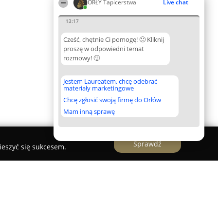
ORŁY Tapicerstwa
Live chat
13:17
Cześć, chętnie Ci pomogę! 🙂 Kliknij
proszę w odpowiedni temat
rozmowy! 🙂
Jestem Laureatem, chcę odebrać
materiały marketingowe
Chcę zgłosić swoją firmę do Orłów
Mam inną sprawę
Sprawdź
ieszyć się sukcesem.