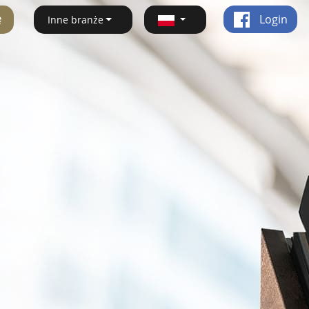
ę
Login
Inne branże