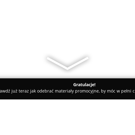
Gratulacje!
awdź już teraz jak odebrać materiały promocyjne, by móc w pełni c
eria "Motki Dwa" Usługi Krawieckie i Tapicerskie