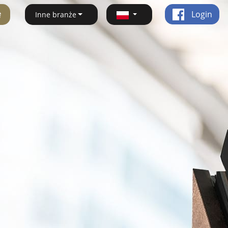
ę
Login
Inne branże