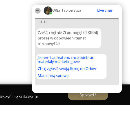
ORŁY Tapicerstwa
Live chat
18:31
Cześć, chętnie Ci pomogę! 🙂 Kliknij
proszę w odpowiedni temat
rozmowy! 🙂
Jestem Laureatem, chcę odebrać
materiały marketingowe
Chcę zgłosić swoją firmę do Orłów
Mam inną sprawę
Sprawdź
ieszyć się sukcesem.