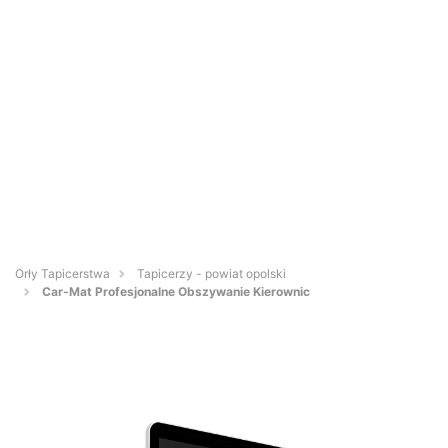
Orły Tapicerstwa
Tapicerzy - powiat opolski
Car-Mat Profesjonalne Obszywanie Kierownic