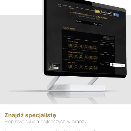
Znajdź specjalistę
Plebiscyt skupia najlepszych w branży