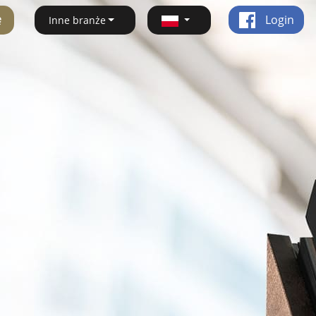
ę
Login
Inne branże