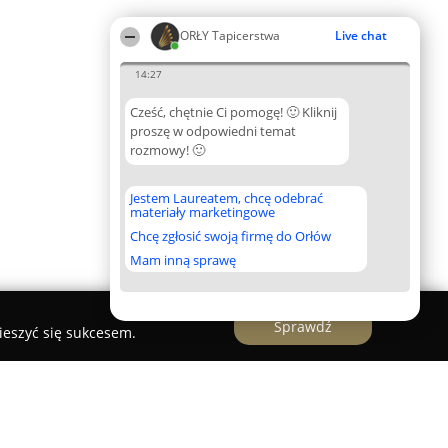
ORŁY Tapicerstwa
Live chat
14:27
Cześć, chętnie Ci pomogę! 🙂 Kliknij
proszę w odpowiedni temat
rozmowy! 🙂
Jestem Laureatem, chcę odebrać
materiały marketingowe
Chcę zgłosić swoją firmę do Orłów
Mam inną sprawę
Sprawdź
ieszyć się sukcesem.