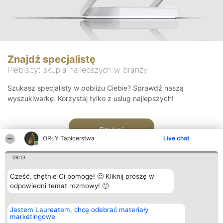
Znajdź specjalistę
Plebiscyt skupia najlepszych w branży
Szukasz specjalisty w pobliżu Ciebie? Sprawdź naszą
wyszukiwarkę. Korzystaj tylko z usług najlepszych!
Szukaj
ORŁY Tapicerstwa
Live chat
09:13
Cześć, chętnie Ci pomogę! 🙂 Kliknij proszę w
odpowiedni temat rozmowy! 🙂
Organizator plebiscytu
Plebiscyt
Kontakt
Jestem Laureatem, chcę odebrać materiały
Bright Side Solutions sp. z o.
Laureaci
Kontakt
marketingowe
o. sp. k.
Lista