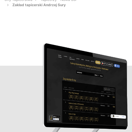
Zakład tapicerski Andrzej Sury