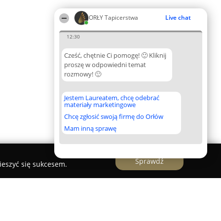
ORŁY Tapicerstwa
Live chat
12:30
Cześć, chętnie Ci pomogę! 🙂 Kliknij
proszę w odpowiedni temat
rozmowy! 🙂
Jestem Laureatem, chcę odebrać
materiały marketingowe
Chcę zgłosić swoją firmę do Orłów
Mam inną sprawę
Sprawdź
ieszyć się sukcesem.