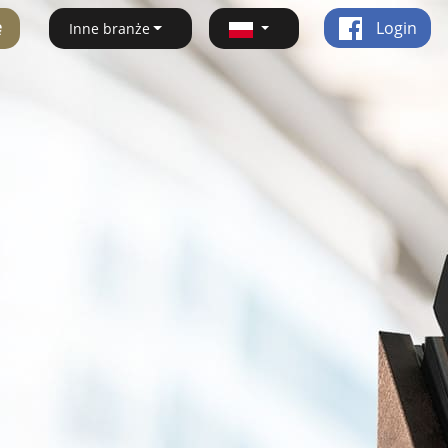
ę
Login
Inne branże