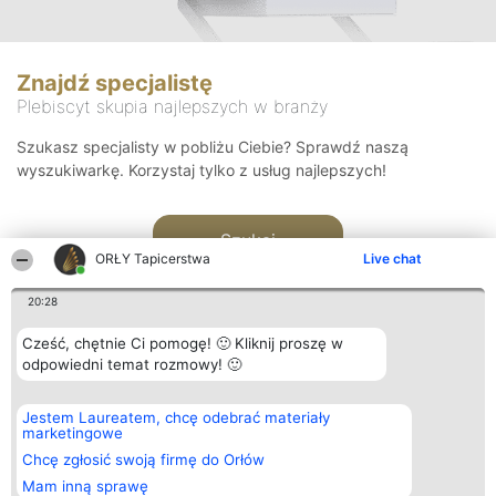
Znajdź specjalistę
Plebiscyt skupia najlepszych w branży
Szukasz specjalisty w pobliżu Ciebie? Sprawdź naszą
wyszukiwarkę. Korzystaj tylko z usług najlepszych!
Szukaj
ORŁY Tapicerstwa
Live chat
20:28
Cześć, chętnie Ci pomogę! 🙂 Kliknij proszę w
odpowiedni temat rozmowy! 🙂
Organizator plebiscytu
Plebiscyt
Kontakt
Jestem Laureatem, chcę odebrać materiały
Bright Side Solutions sp. z o.
Laureaci
Kontakt
marketingowe
o. sp. k.
Lista
ul. Ruska 22
wszystkich
Chcę zgłosić swoją firmę do Orłów
Wrocław 50-079
Laureatów
Mam inną sprawę
KRS 0000749100 | Regon
Zasady