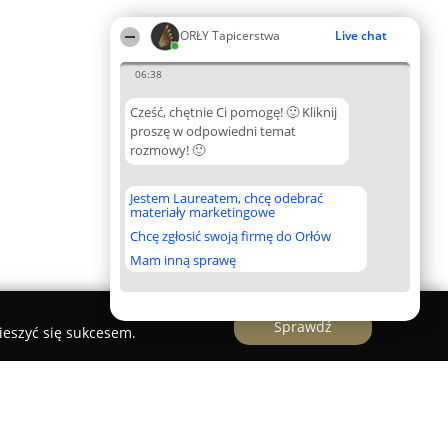
ORŁY Tapicerstwa
Live chat
06:38
Cześć, chętnie Ci pomogę! 🙂 Kliknij
proszę w odpowiedni temat
rozmowy! 🙂
Jestem Laureatem, chcę odebrać
materiały marketingowe
Chcę zgłosić swoją firmę do Orłów
Mam inną sprawę
Sprawdź
ieszyć się sukcesem.