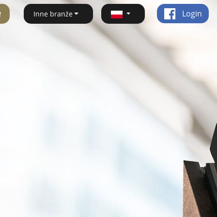
ę
Login
Inne branże