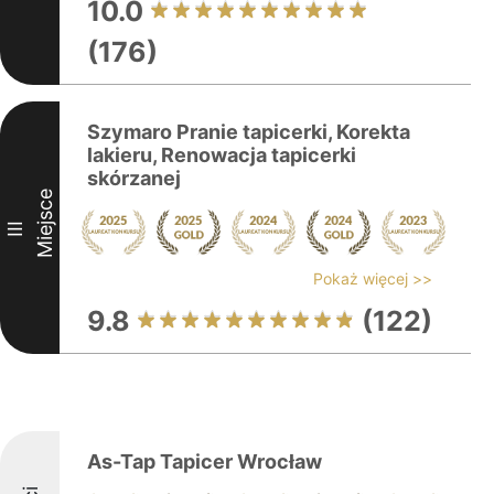
10.0
(176)
Szymaro Pranie tapicerki, Korekta
lakieru, Renowacja tapicerki
skórzanej
Miejsce
III
Pokaż więcej >>
9.8
(122)
As-Tap Tapicer Wrocław