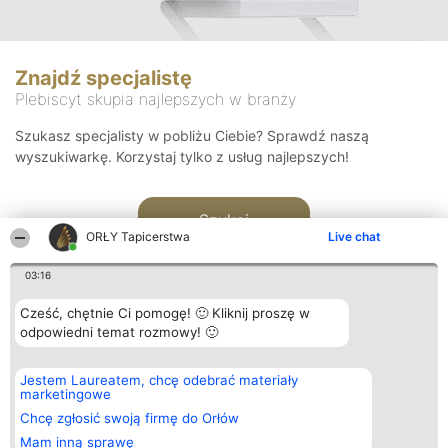
Znajdź specjalistę
Plebiscyt skupia najlepszych w branży
Szukasz specjalisty w pobliżu Ciebie? Sprawdź naszą
wyszukiwarkę. Korzystaj tylko z usług najlepszych!
Szukaj
ORŁY Tapicerstwa
Live chat
03:16
Cześć, chętnie Ci pomogę! 🙂 Kliknij proszę w
odpowiedni temat rozmowy! 🙂
Organizator plebiscytu
Plebiscyt
Kontakt
Jestem Laureatem, chcę odebrać materiały
Bright Side Solutions sp. z o.
Laureaci
Kontakt
marketingowe
o. sp. k.
Lista
ul. Ruska 22
wszystkich
Chcę zgłosić swoją firmę do Orłów
Wrocław 50-079
Laureatów
Mam inną sprawę
KRS 0000749100 | Regon
Zasady