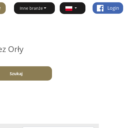
ę
Login
Inne branże
ez Orły
Szukaj