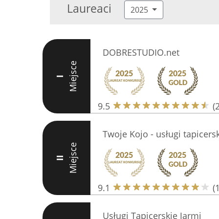
Laureaci
2025
DOBRESTUDIO.net
Miejsce
I
9.5
(
Twoje Kojo - usługi tapicers
Miejsce
II
9.1
(
Usługi Tapicerskie Jarmi