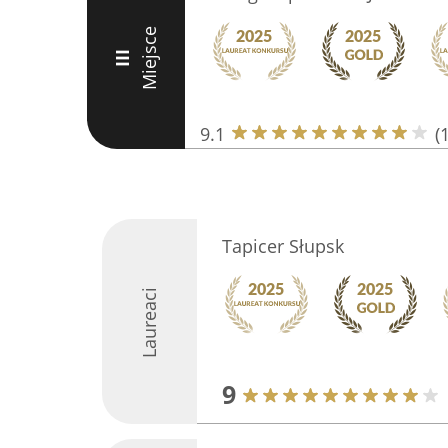
Miejsce
III
9.1
(
Tapicer Słupsk
Laureaci
9