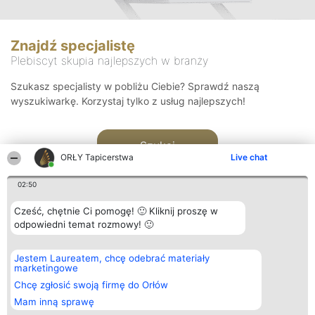
Znajdź specjalistę
Plebiscyt skupia najlepszych w branży
Szukasz specjalisty w pobliżu Ciebie? Sprawdź naszą
wyszukiwarkę. Korzystaj tylko z usług najlepszych!
Szukaj
ORŁY Tapicerstwa
Live chat
02:50
Cześć, chętnie Ci pomogę! 🙂 Kliknij proszę w
odpowiedni temat rozmowy! 🙂
Organizator plebiscytu
Plebiscyt
Kontakt
Jestem Laureatem, chcę odebrać materiały
Bright Side Solutions sp. z o.
Laureaci
Kontakt
marketingowe
o. sp. k.
Lista
ul. Ruska 22
wszystkich
Chcę zgłosić swoją firmę do Orłów
Wrocław 50-079
Laureatów
Mam inną sprawę
KRS 0000749100 | Regon
Zasady
381313360 | NIP 8943132676
Regulamin