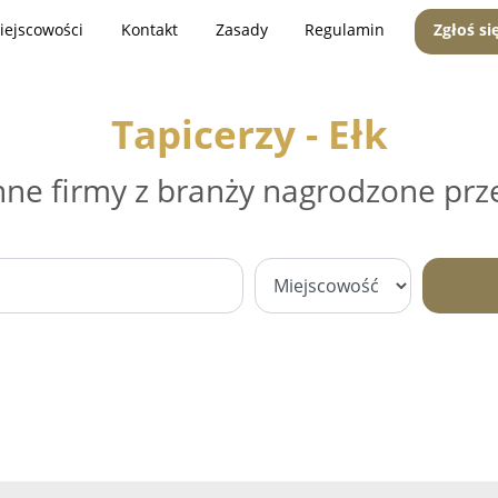
iejscowości
Kontakt
Zasady
Regulamin
Zgłoś si
Tapicerzy - Ełk
nne firmy z branży nagrodzone prz