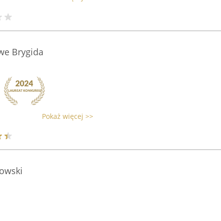
we Brygida
Pokaż więcej >>
kowski