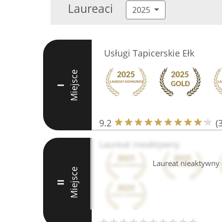
Laureaci
2025
Usługi Tapicerskie Ełk
Miejsce
I
9.2
(
Laureat nieaktywny
Laureat nieaktywny -
Miejsce
II