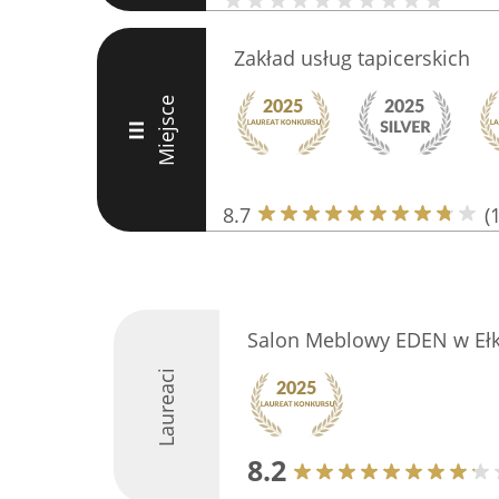
Zakład usług tapicerskich
Miejsce
III
8.7
(
Salon Meblowy EDEN w Eł
Laureaci
8.2