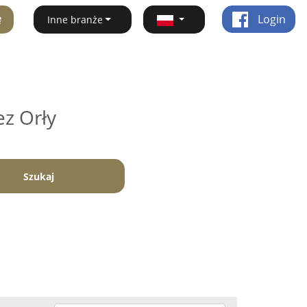
ę
Login
Inne branże
ez Orły
Szukaj