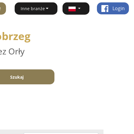
ę
Login
Inne branże
obrzeg
ez Orły
Szukaj