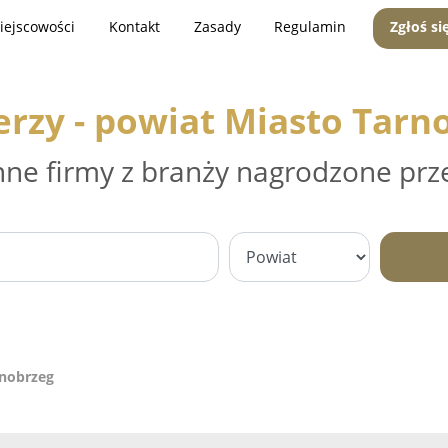
iejscowości
Kontakt
Zasady
Regulamin
Zgłoś si
erzy - powiat Miasto Tarn
nne firmy z branży nagrodzone prz
rnobrzeg