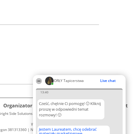
ORŁY Tapicerstwa
Live chat
13:40
Cześć, chętnie Ci pomogę! 🙂 Kliknij
Organizator plebiscytu
Plebiscyt
Kontakt
proszę w odpowiedni temat
right Side Solutions sp. z o. o. sp. k.
Laureaci
rozmowy! 🙂
Kontakt
ul. Ruska 22
Lista
Wrocław 50-079
wszystkich
Jestem Laureatem, chcę odebrać
egon 381313360 | NIP 8943132676
Laureatów
materiały marketingowe