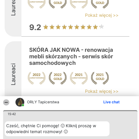
Laureaci
Pokaż więcej >>
9.2
SKÓRA JAK NOWA - renowacja
mebli skórzanych - serwis skór
samochodowych
Laureaci
Pokaż więcej >>
ORŁY Tapicerstwa
Live chat
15:42
Organizator plebiscytu
Plebiscyt
Kontakt
Cześć, chętnie Ci pomogę! 🙂 Kliknij proszę w
Bright Side Solutions sp. z o.
Laureaci
Kontakt
odpowiedni temat rozmowy! 🙂
o. sp. k.
Lista
ul. Ruska 22
wszystkich