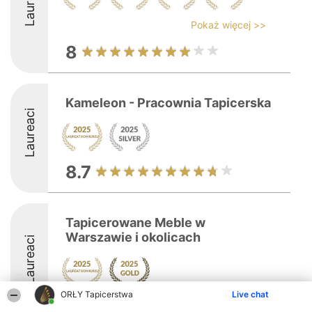
Laureaci
Pokaż więcej >>
8
Kameleon - Pracownia Tapicerska
Laureaci
8.7
Tapicerowane Meble w
Warszawie i okolicach
Laureaci
ORŁY Tapicerstwa
Live chat
9.8